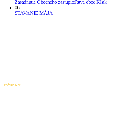
Zasadnutie Obecného zastupiteľstva obce Kľak
06
STAVANIE MÁJA
Počasie Kľak