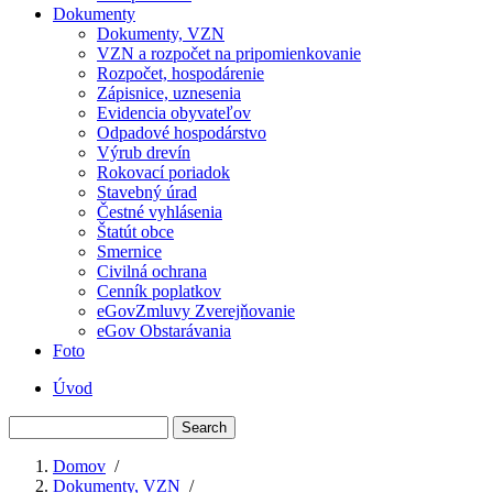
Dokumenty
Dokumenty, VZN
VZN a rozpočet na pripomienkovanie
Rozpočet, hospodárenie
Zápisnice, uznesenia
Evidencia obyvateľov
Odpadové hospodárstvo
Výrub drevín
Rokovací poriadok
Stavebný úrad
Čestné vyhlásenia
Štatút obce
Smernice
Civilná ochrana
Cenník poplatkov
eGovZmluvy Zverejňovanie
eGov Obstarávania
Foto
Úvod
Menu
Search
second
Domov
/
Dokumenty, VZN
/
Breadcrumb