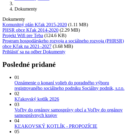
Dokumenty
Dokumenty
Komunitný plán Kľak 2015-2020
(1.11 MB)
PHSR obce Kľak 2014-2020
(2.29 MB)
Projekt Wifi pre Teba
(124.6 KB)
Program hospodárskeho rozvoja a sociálneho rozvoja (PHRSR)
obce Kľak na 2021–2027
(3.68 MB)
Prihlásiť sa na odber Dokumenty
Posledné pridané
01
Oznámenie o konaní volieb do poradného výboru
registrovaného sociálneho podniku Sociálny podnik, s.r.o.
02
Kľakovský kotlík 2026
03
Voľby do orgánov samosprávy obcí a Voľby do orgánov
samosprávnych krajov
04
KĽAKOVSKÝ KOTLÍK - PROPOZÍCIE
05