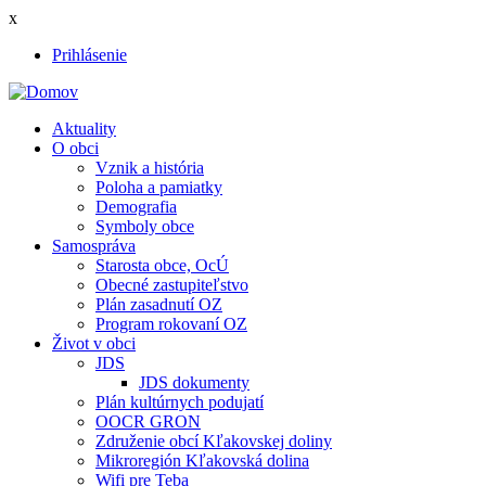
Skočiť
x
na
Prihlásenie
hlavný
User
obsah
account
Aktuality
menu
O obci
Main
Vznik a história
navigation
Poloha a pamiatky
Demografia
Symboly obce
Samospráva
Starosta obce, OcÚ
Obecné zastupiteľstvo
Plán zasadnutí OZ
Program rokovaní OZ
Život v obci
JDS
JDS dokumenty
Plán kultúrnych podujatí
OOCR GRON
Združenie obcí Kľakovskej doliny
Mikroregión Kľakovská dolina
Wifi pre Teba