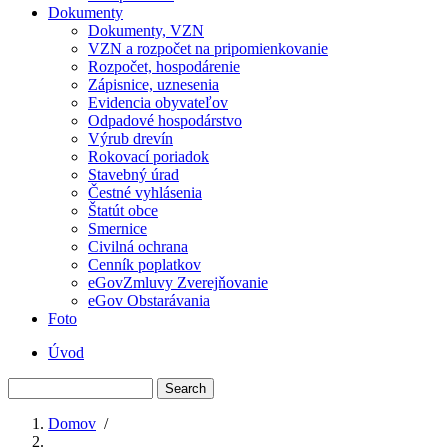
Dokumenty
Dokumenty, VZN
VZN a rozpočet na pripomienkovanie
Rozpočet, hospodárenie
Zápisnice, uznesenia
Evidencia obyvateľov
Odpadové hospodárstvo
Výrub drevín
Rokovací poriadok
Stavebný úrad
Čestné vyhlásenia
Štatút obce
Smernice
Civilná ochrana
Cenník poplatkov
eGovZmluvy Zverejňovanie
eGov Obstarávania
Foto
Úvod
Menu
Search
second
Domov
/
Breadcrumb