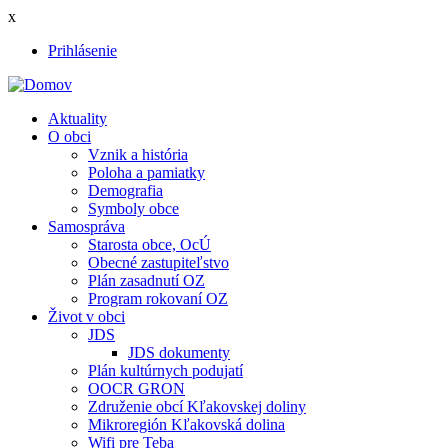
Skočiť
x
na
Prihlásenie
hlavný
User
obsah
account
Aktuality
menu
O obci
Main
Vznik a história
navigation
Poloha a pamiatky
Demografia
Symboly obce
Samospráva
Starosta obce, OcÚ
Obecné zastupiteľstvo
Plán zasadnutí OZ
Program rokovaní OZ
Život v obci
JDS
JDS dokumenty
Plán kultúrnych podujatí
OOCR GRON
Združenie obcí Kľakovskej doliny
Mikroregión Kľakovská dolina
Wifi pre Teba