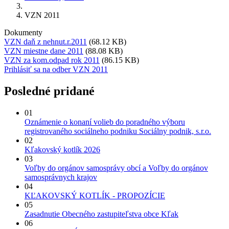
VZN 2011
Dokumenty
VZN daň z nehnut.r.2011
(68.12 KB)
VZN miestne dane 2011
(88.08 KB)
VZN za kom.odpad rok 2011
(86.15 KB)
Prihlásiť sa na odber VZN 2011
Posledné pridané
01
Oznámenie o konaní volieb do poradného výboru
registrovaného sociálneho podniku Sociálny podnik, s.r.o.
02
Kľakovský kotlík 2026
03
Voľby do orgánov samosprávy obcí a Voľby do orgánov
samosprávnych krajov
04
KĽAKOVSKÝ KOTLÍK - PROPOZÍCIE
05
Zasadnutie Obecného zastupiteľstva obce Kľak
06