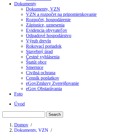
Dokumenty
Dokumenty, VZN
VZN a rozpočet na pripomienkovanie
Rozpočet, hospodárenie
Zápisnice, uznesenia
Evidencia obyvateľov
Odpadové hospodárstvo
Výrub drevín
Rokovací poriadok
Stavebný úrad
Čestné vyhlásenia
Štatút obce
Smernice
Civilná ochrana
Cenník poplatkov
eGovZmluvy Zverejňovanie
eGov Obstarávania
Foto
Úvod
Menu
Search
second
Domov
/
Dokumenty, VZN
/
Breadcrumb