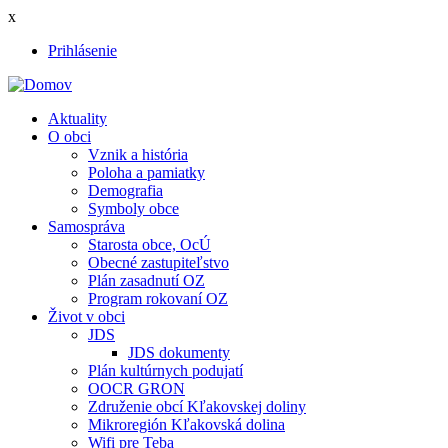
Skočiť
x
na
Prihlásenie
hlavný
User
obsah
account
Aktuality
menu
O obci
Main
Vznik a história
navigation
Poloha a pamiatky
Demografia
Symboly obce
Samospráva
Starosta obce, OcÚ
Obecné zastupiteľstvo
Plán zasadnutí OZ
Program rokovaní OZ
Život v obci
JDS
JDS dokumenty
Plán kultúrnych podujatí
OOCR GRON
Združenie obcí Kľakovskej doliny
Mikroregión Kľakovská dolina
Wifi pre Teba