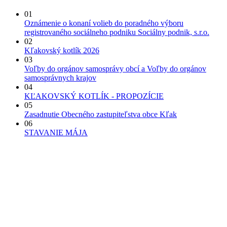
01
Oznámenie o konaní volieb do poradného výboru
registrovaného sociálneho podniku Sociálny podnik, s.r.o.
02
Kľakovský kotlík 2026
03
Voľby do orgánov samosprávy obcí a Voľby do orgánov
samosprávnych krajov
04
KĽAKOVSKÝ KOTLÍK - PROPOZÍCIE
05
Zasadnutie Obecného zastupiteľstva obce Kľak
06
STAVANIE MÁJA