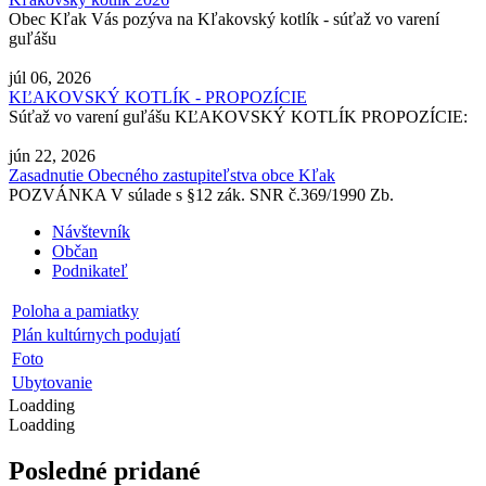
Obec Kľak Vás pozýva na Kľakovský kotlík - súťaž vo varení
guľášu
júl 06, 2026
KĽAKOVSKÝ KOTLÍK - PROPOZÍCIE
Súťaž vo varení guľášu KĽAKOVSKÝ KOTLÍK PROPOZÍCIE:
jún 22, 2026
Zasadnutie Obecného zastupiteľstva obce Kľak
POZVÁNKA V súlade s §12 zák. SNR č.369/1990 Zb.
Návštevník
Občan
Podnikateľ
Poloha a pamiatky
Plán kultúrnych podujatí
Foto
Ubytovanie
Loadding
Loadding
Posledné pridané