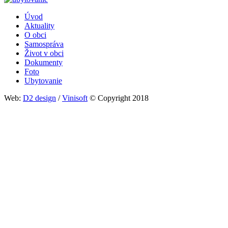
Úvod
Aktuality
Päta
O obci
Samospráva
Život v obci
Dokumenty
Foto
Ubytovanie
Web:
D2 design
/
Vinisoft
© Copyright 2018