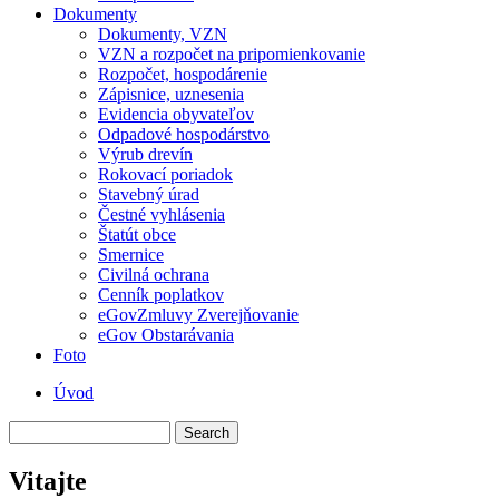
Dokumenty
Dokumenty, VZN
VZN a rozpočet na pripomienkovanie
Rozpočet, hospodárenie
Zápisnice, uznesenia
Evidencia obyvateľov
Odpadové hospodárstvo
Výrub drevín
Rokovací poriadok
Stavebný úrad
Čestné vyhlásenia
Štatút obce
Smernice
Civilná ochrana
Cenník poplatkov
eGovZmluvy Zverejňovanie
eGov Obstarávania
Foto
Úvod
Menu
Search
second
Vitajte